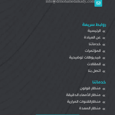
info@drmohamedalkady.com
روابط سريعة
الرئيسية
عن العيادة
خدماتنا
المؤتمرات
فيديوهات توضيحية
المقالات
اتصل بنا
خدماتنا
منظار قولون
منظار اﻷمعاء الدقيقة
منظارالقنوات المرارية
منظار المعدة