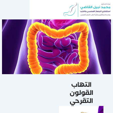
خطي
لى
لمحتوى
التهاب
القولون
التقرحي