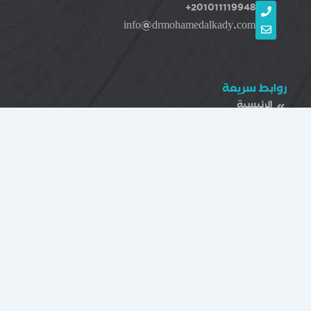
201011119948+
info@drmohamedalkady.com
روابط سريعة
الرئيسية
عن العيادة
خدماتنا
المؤتمرات
فيديوهات توضيحية
المقالات
اتصل بنا
خدماتنا
منظار قولون
منظار اﻷمعاء الدقيقة
منظارالقنوات المرارية