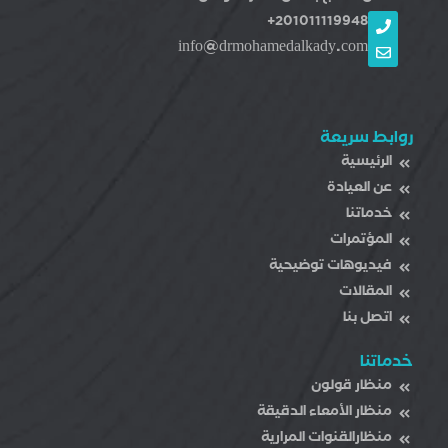
201011119948+
info@drmohamedalkady.com
روابط سريعة
الرئيسية
عن العيادة
خدماتنا
المؤتمرات
فيديوهات توضيحية
المقالات
اتصل بنا
خدماتنا
منظار قولون
منظار اﻷمعاء الدقيقة
منظارالقنوات المرارية