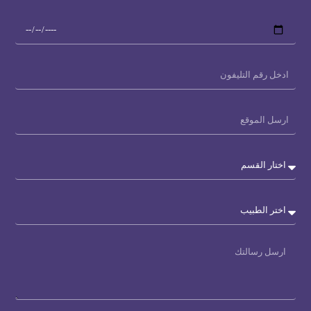
Date
&
time
Phone
location
Department
Doctor
Message