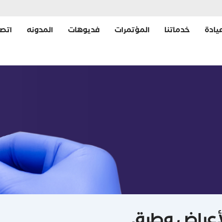
يادة
خدماتنا
المؤتمرات
فديوهات
المدونه
اتصل
لأعراض وطرق